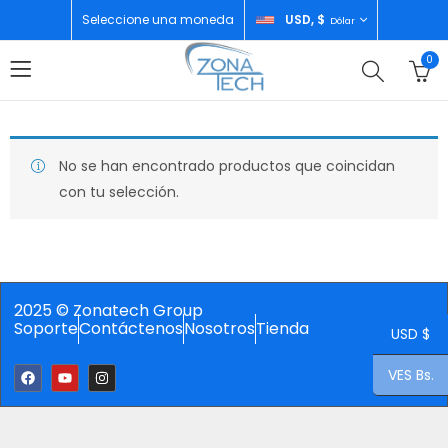
Seleccione una moneda
USD, $
Dólar
0
No se han encontrado productos que coincidan
con tu selección.
2025 © Zonatech Group
Soporte
Contáctenos
Nosotros
Tienda
USD $
VES Bs.