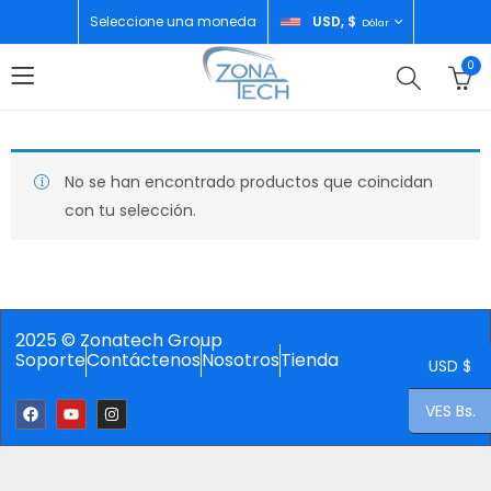
Seleccione una moneda
USD, $
Dólar
0
No se han encontrado productos que coincidan
con tu selección.
2025 © Zonatech Group
Soporte
Contáctenos
Nosotros
Tienda
USD $
VES Bs.