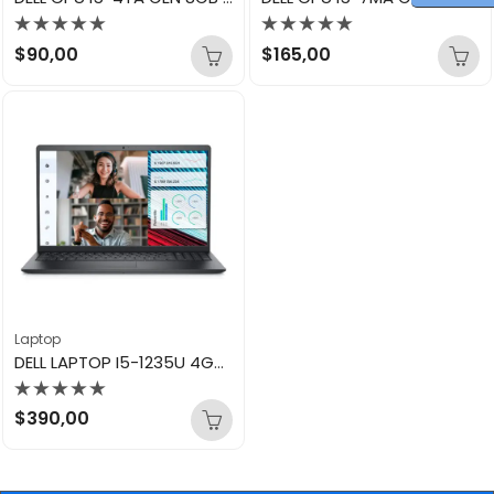
Valorado
Valorado
$
90,00
$
165,00
con
con
0
0
de
de
5
5
Laptop
DELL LAPTOP I5-1235U 4GB 256GB VOSTRO 3520
Valorado
$
390,00
con
0
de
5