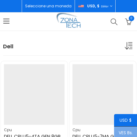
Seleccione una moneda
USD, $
Dólar
0
Dell
USD $
Cpu
Cpu
VES Bs.
DELL CPU I5-4TA GEN 8GB SIN DISCO
DELL CPU I5-7MA GEN 8GB SIN DISCO