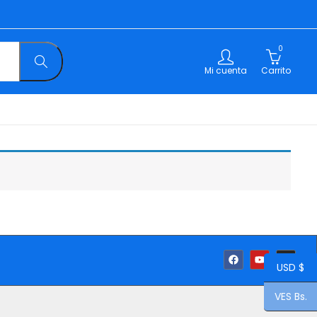
0
Mi cuenta
Carrito
USD $
VES Bs.