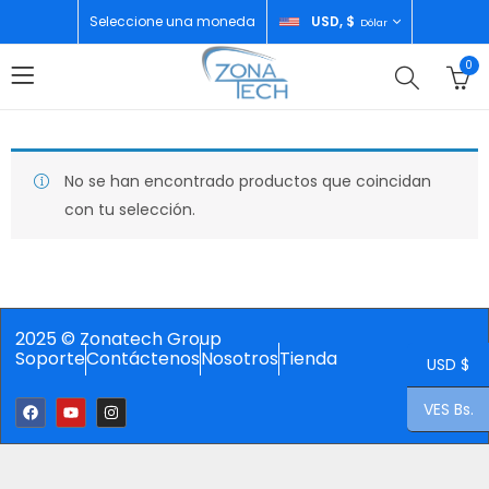
Seleccione una moneda
USD, $
Dólar
0
No se han encontrado productos que coincidan
con tu selección.
2025 © Zonatech Group
Soporte
Contáctenos
Nosotros
Tienda
USD $
VES Bs.