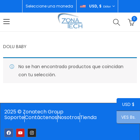
Seleccione una moneda
USD, $
Dólar
0
DOLU BABY
No se han encontrado productos que coincidan
con tu selección.
USD $
2025 © Zonatech Group
Soporte
Contáctenos
Nosotros
Tienda
VES Bs.