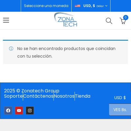
Seleccione una moneda
USD, $
Dólar
0
No se han encontrado productos que coincidan
con tu selección.
2025 © Zonatech Group
Soporte
Contáctenos
Nosotros
Tienda
USD $
VES Bs.