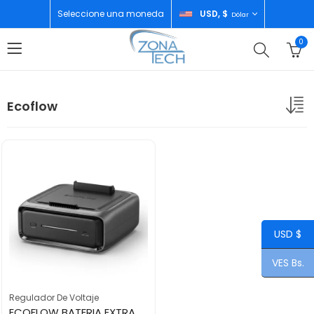
Seleccione una moneda
USD, $
Dólar
0
Ecoflow
USD $
VES Bs.
Regulador De Voltaje
ECOFLOW BATERIA EXTRA RIVER 3 PLUS 286WH EB300