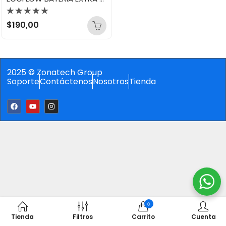
Valorado
$
190,00
con
0
de
5
2025 © Zonatech Group
Soporte
Contáctenos
Nosotros
Tienda
0
Tienda
Filtros
Carrito
Cuenta