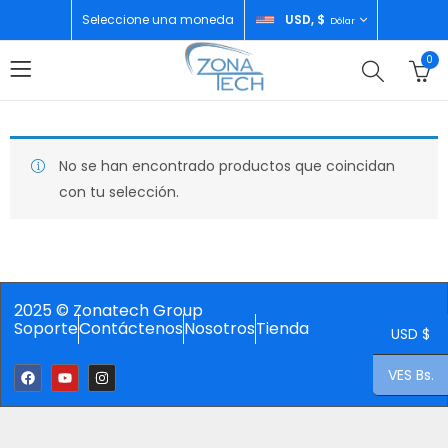
Seleccione una moneda
USD, $
Dólar
0
No se han encontrado productos que coincidan
con tu selección.
2025 © Zonatech Group
Soporte
Contáctenos
Nosotros
Tienda
USD $
VES Bs.