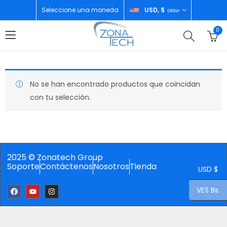
Seleccione una moneda
USD, $
Dólar
0
No se han encontrado productos que coincidan
con tu selección.
2025 © Zonatech Group
Soporte
Contáctenos
Nosotros
Tienda
USD $
VES Bs.