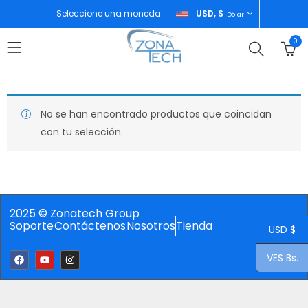
Seleccione una moneda
USD, $
Dólar
0
No se han encontrado productos que coincidan
con tu selección.
2025 © Zonatech Group
Soporte
Contáctenos
Nosotros
Tienda
USD $
VES Bs.