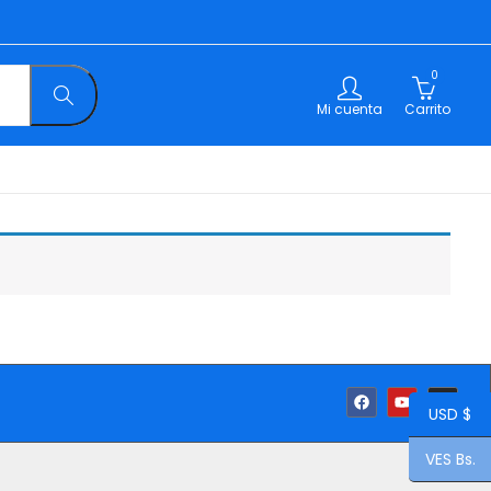
0
Mi cuenta
Carrito
USD $
VES Bs.