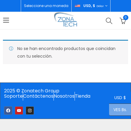
Seleccione una moneda
USD, $
Dólar
0
No se han encontrado productos que coincidan
con tu selección.
2025 © Zonatech Group
Soporte
Contáctenos
Nosotros
Tienda
USD $
VES Bs.