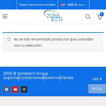
Seleccione una moneda
USD, $
Dólar
0
No se han encontrado productos que coincidan
con tu selección.
2025 © Zonatech Group
Soporte
Contáctenos
Nosotros
Tienda
USD $
VES Bs.