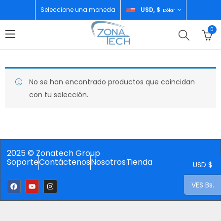
Seleccione una moneda
USD, $
Dólar
0
No se han encontrado productos que coincidan
con tu selección.
2025 © Zonatech Group
Soporte
Contáctenos
Nosotros
Tienda
USD $
VES Bs.