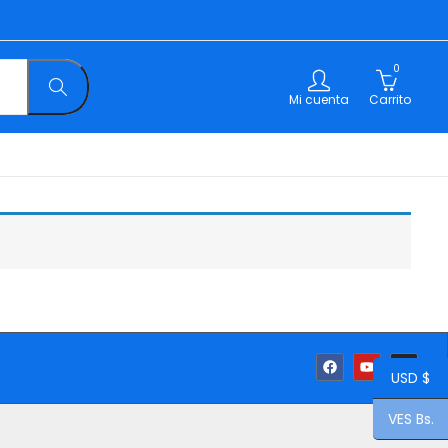
0
Mi cuenta
Carrito
USD $
VES Bs.