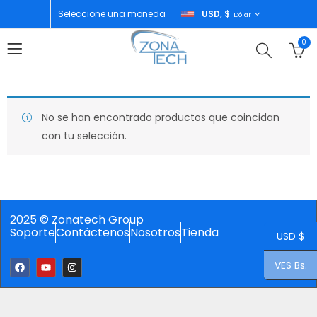
Seleccione una moneda
USD, $
Dólar
0
No se han encontrado productos que coincidan
con tu selección.
2025 © Zonatech Group
Soporte
Contáctenos
Nosotros
Tienda
USD $
VES Bs.