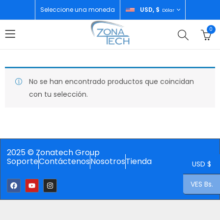
Seleccione una moneda
USD, $
Dólar
0
No se han encontrado productos que coincidan
con tu selección.
2025 © Zonatech Group
Soporte
Contáctenos
Nosotros
Tienda
USD $
VES Bs.