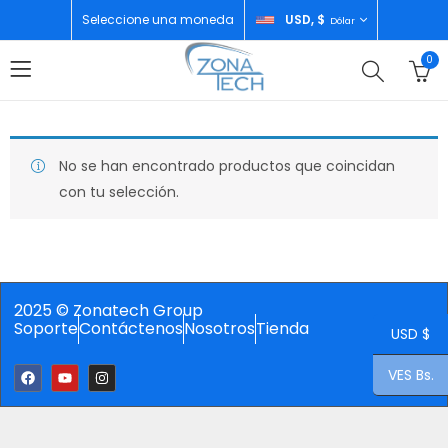
Seleccione una moneda
USD, $
Dólar
0
No se han encontrado productos que coincidan
con tu selección.
2025 © Zonatech Group
Soporte
Contáctenos
Nosotros
Tienda
USD $
VES Bs.