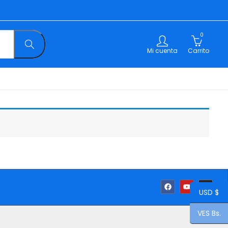
0
Mi cuenta
Carrito
USD $
VES Bs.