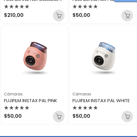
Valorado
Valorado
$
210,00
$
50,00
con
con
0
0
de
de
5
5
Cámaras
Cámaras
FUJIFILM INSTAX PAL PINK
FUJIFILM INSTAX PAL WHITE
Valorado
Valorado
$
50,00
$
50,00
con
con
0
0
de
de
5
5