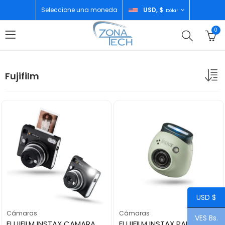
Seleccione una moneda
USD, $
Dólar
0
Fujifilm
USD $
Cámaras
Cámaras
VES Bs.
FUJIFILM INSTAX CAMARA SCUARE SQ 40
FUJIFILM INSTAX PAL GREEN