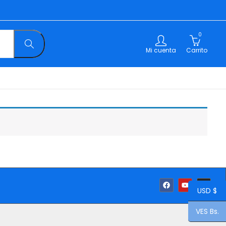
0
Mi cuenta
Carrito
USD $
VES Bs.