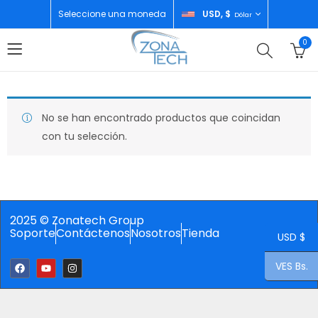
Seleccione una moneda
USD, $
Dólar
0
No se han encontrado productos que coincidan
con tu selección.
2025 © Zonatech Group
Soporte
Contáctenos
Nosotros
Tienda
USD $
VES Bs.