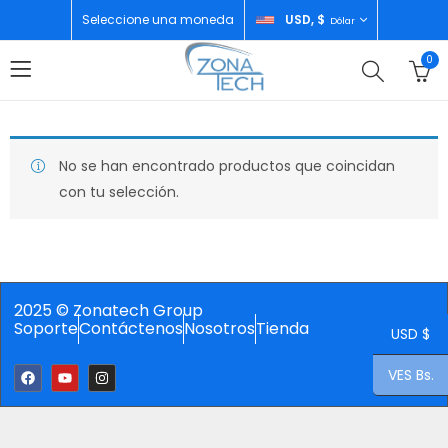
Seleccione una moneda
USD, $
Dólar
0
No se han encontrado productos que coincidan
con tu selección.
2025 © Zonatech Group
Soporte
Contáctenos
Nosotros
Tienda
USD $
VES Bs.