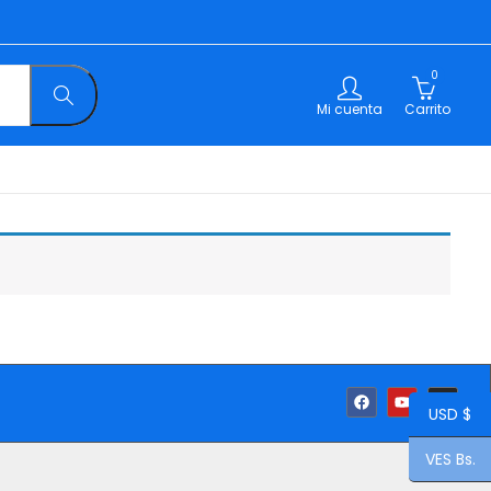
0
Mi cuenta
Carrito
USD $
VES Bs.