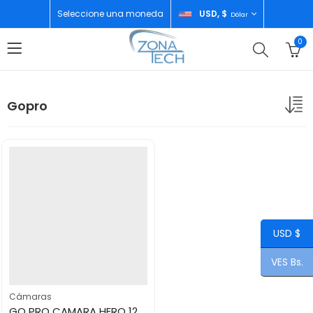
Seleccione una moneda
USD, $
Dólar
0
Gopro
USD $
VES Bs.
Cámaras
GO PRO CAMARA HERO 12 BLACK