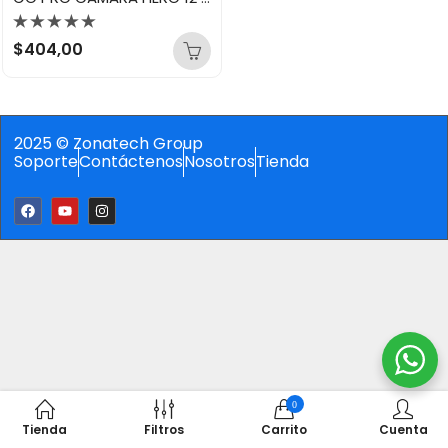
Valorado
$
404,00
con
0
de
5
2025 © Zonatech Group
Soporte
Contáctenos
Nosotros
Tienda
0
Tienda
Filtros
Carrito
Cuenta