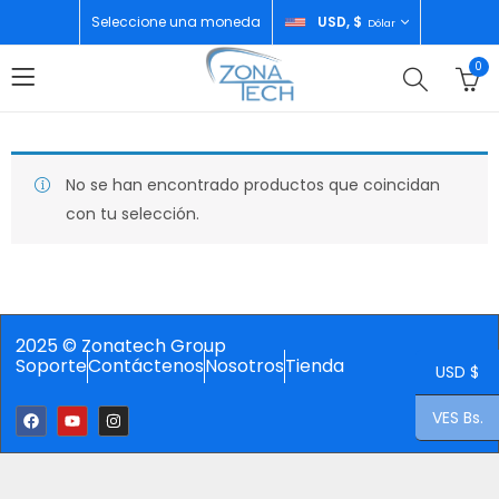
Seleccione una moneda
USD, $
Dólar
0
No se han encontrado productos que coincidan
con tu selección.
2025 © Zonatech Group
Soporte
Contáctenos
Nosotros
Tienda
USD $
VES Bs.