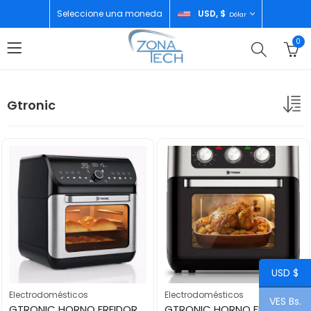
Seleccione una moneda
USD, $
Dólar
0
Gtronic
USD $
Electrodomésticos
Electrodomésticos
VES Bs.
GTRONIC HORNO FREIDOR DE AIRE 12L DT12LK
GTRONIC HORNO FREIDOR DE AIRE 12L GT-TX012L