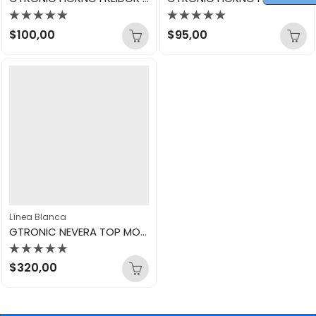
Valorado
Valorado
$
100,00
$
95,00
con
con
0
0
de
de
5
5
Línea Blanca
GTRONIC NEVERA TOP MOUNT 180L GT-180FNE-01 GRIS METALICO
Valorado
$
320,00
con
0
de
5