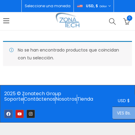
Seleccione una moneda
USD, $
Dólar
0
No se han encontrado productos que coincidan
con tu selección.
2025 © Zonatech Group
Soporte
Contáctenos
Nosotros
Tienda
USD $
VES Bs.