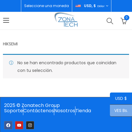
Seleccione una moneda
USD, $
Dólar
0
HIKSEMI
No se han encontrado productos que coincidan
con tu selección.
USD $
2025 © Zonatech Group
Soporte
Contáctenos
Nosotros
Tienda
VES Bs.