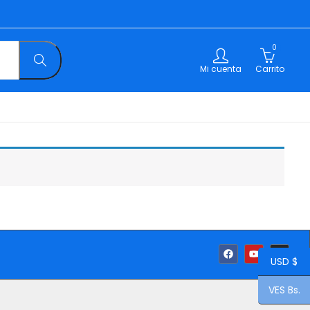
0
Mi cuenta
Carrito
USD $
VES Bs.