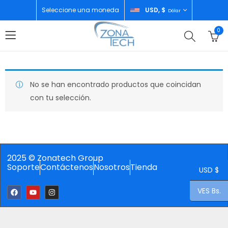
Seleccione una moneda
USD, $
Dólar
0
No se han encontrado productos que coincidan
con tu selección.
2025 © Zonatech Group
Soporte
Contáctenos
Nosotros
Tienda
USD $
VES Bs.