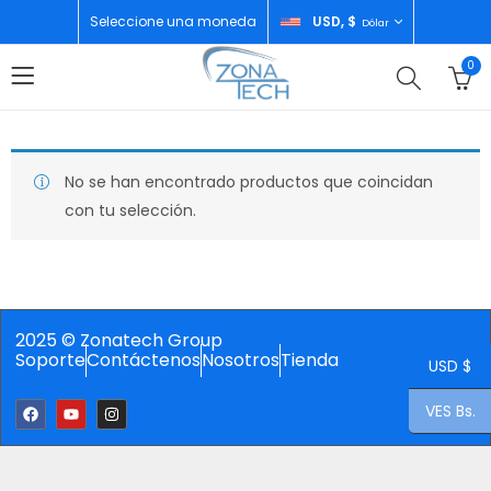
Seleccione una moneda
USD, $
Dólar
0
No se han encontrado productos que coincidan
con tu selección.
2025 © Zonatech Group
Soporte
Contáctenos
Nosotros
Tienda
USD $
VES Bs.