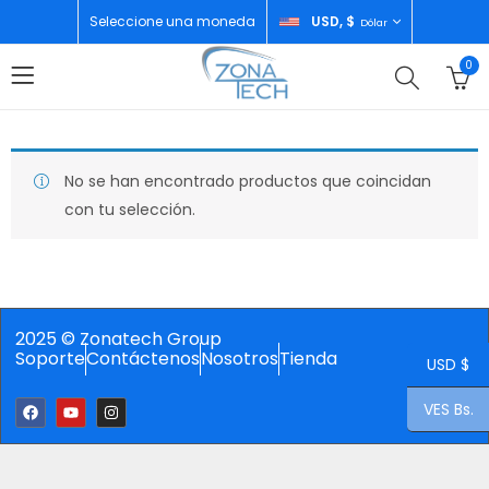
Seleccione una moneda
USD, $
Dólar
0
No se han encontrado productos que coincidan
con tu selección.
2025 © Zonatech Group
Soporte
Contáctenos
Nosotros
Tienda
USD $
VES Bs.