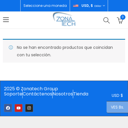
Seleccione una moneda
USD, $
Dólar
0
No se han encontrado productos que coincidan
con tu selección.
2025 © Zonatech Group
Soporte
Contáctenos
Nosotros
Tienda
USD $
VES Bs.