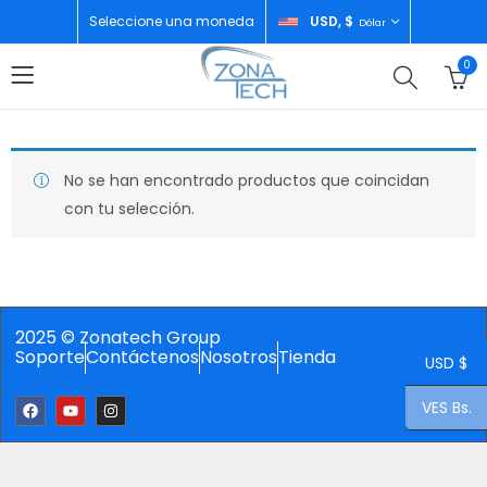
Seleccione una moneda
USD, $
Dólar
0
No se han encontrado productos que coincidan
con tu selección.
2025 © Zonatech Group
Soporte
Contáctenos
Nosotros
Tienda
USD $
VES Bs.