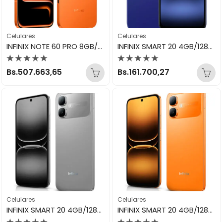
Celulares
Celulares
INFINIX NOTE 60 PRO 8GB/256GB SOLAR ORANGE
INFINIX SMART 20 4GB/128GB CLOUDLINE BLUE
Valorado
Valorado
Bs.
507.663,65
Bs.
161.700,27
con
con
0
0
de
de
5
5
Celulares
Celulares
INFINIX SMART 20 4GB/128GB POLARIS TITANIUM
INFINIX SMART 20 4GB/128GB SUNLIKE ORANGE