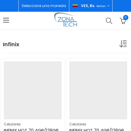
Seleccione una moneda
VES, Bs.
Bolívar
0
Infinix
Celulares
Celulares
INFINIX HOT 70 4GB/128GB NIGTH PULSE
INFINIX HOT 70 4GB/128GB SILVER DANCER