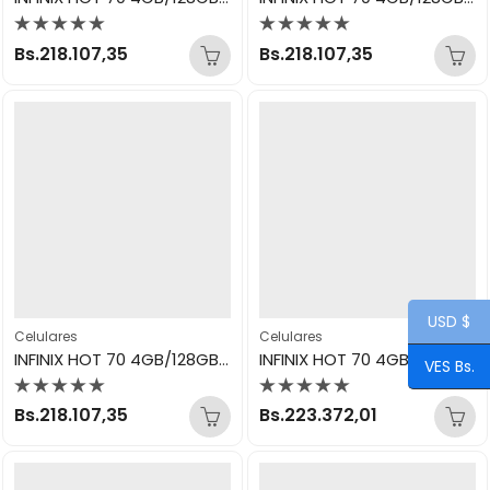
Valorado
Valorado
Bs.
218.107,35
Bs.
218.107,35
con
con
0
0
de
de
5
5
USD $
Celulares
Celulares
INFINIX HOT 70 4GB/128GB VIOLET
INFINIX HOT 70 4GB/256GB GREEN TEXTURE
VES Bs.
Valorado
Valorado
Bs.
218.107,35
Bs.
223.372,01
con
con
0
0
de
de
5
5