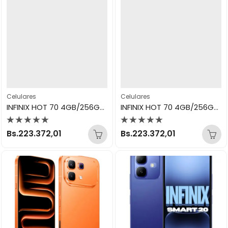
Celulares
Celulares
INFINIX HOT 70 4GB/256GB SILVER
INFINIX HOT 70 4GB/256GB VIIOLET
Valorado
Valorado
Bs.
223.372,01
Bs.
223.372,01
con
con
0
0
de
de
5
5