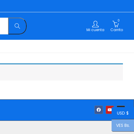
0
Mi cuenta
Carrito
USD $
VES Bs.