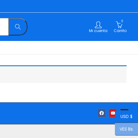
0
Mi cuenta
Carrito
USD $
VES Bs.