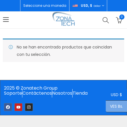
Seleccione una moneda
USD, $
Dólar
0
No se han encontrado productos que coincidan
con tu selección.
2025 © Zonatech Group
Soporte
Contáctenos
Nosotros
Tienda
USD $
VES Bs.