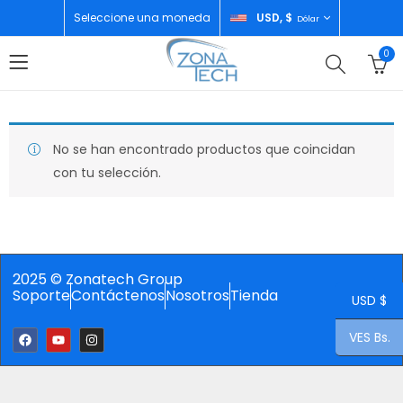
Seleccione una moneda
USD, $
Dólar
0
No se han encontrado productos que coincidan
con tu selección.
2025 © Zonatech Group
Soporte
Contáctenos
Nosotros
Tienda
USD $
VES Bs.