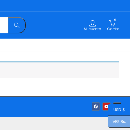
0
Mi cuenta
Carrito
USD $
VES Bs.