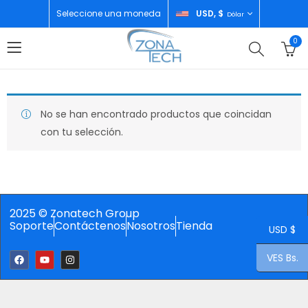
Seleccione una moneda
USD, $
Dólar
0
No se han encontrado productos que coincidan
con tu selección.
2025 © Zonatech Group
Soporte
Contáctenos
Nosotros
Tienda
USD $
VES Bs.