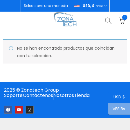
Seleccione una moneda
USD, $
Dólar
0
No se han encontrado productos que coincidan
con tu selección.
2025 © Zonatech Group
Soporte
Contáctenos
Nosotros
Tienda
USD $
VES Bs.