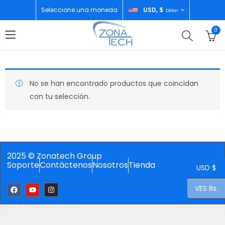
Seleccione una moneda
USD, $
Dólar
0
No se han encontrado productos que coincidan
con tu selección.
2025 © Zonatech Group
Soporte
Contáctenos
Nosotros
Tienda
USD $
VES Bs.