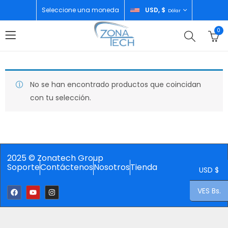
Seleccione una moneda
USD, $
Dólar
0
No se han encontrado productos que coincidan
con tu selección.
2025 © Zonatech Group
Soporte
Contáctenos
Nosotros
Tienda
USD $
VES Bs.