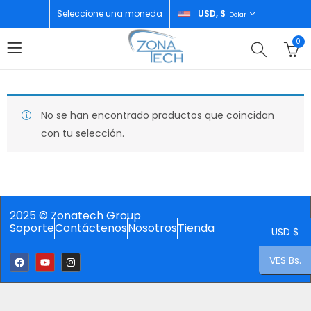
Seleccione una moneda
USD, $
Dólar
0
No se han encontrado productos que coincidan
con tu selección.
2025 © Zonatech Group
Soporte
Contáctenos
Nosotros
Tienda
USD $
VES Bs.