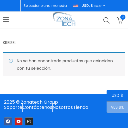
Seleccione una moneda
USD, $
Dólar
0
KREISEL
No se han encontrado productos que coincidan
con tu selección.
USD $
2025 © Zonatech Group
Soporte
Contáctenos
Nosotros
Tienda
VES Bs.