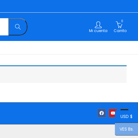
0
Mi cuenta
Carrito
USD $
VES Bs.