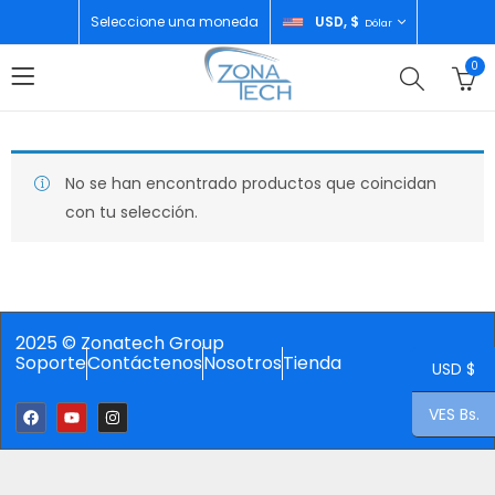
Seleccione una moneda
USD, $
Dólar
0
No se han encontrado productos que coincidan
con tu selección.
2025 © Zonatech Group
Soporte
Contáctenos
Nosotros
Tienda
USD $
VES Bs.